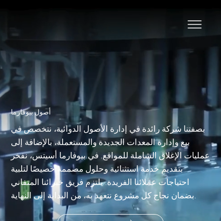
أصول بيوفارما
بصفتنا شركة رائدة في إدارة الأصول الدوائية، نتخصص في
بيع وإدارة المعدات الجديدة والمستعملة، بالإضافة إلى
عمليات الإغلاق الشاملة للمواقع. في بيوفارما أسيتس، نفخر
بتقديم خدمة استثنائية وحلول مصممة خصيصًا لتلبية
احتياجات عملائنا الفريدة. يلتزم فريق خبرائنا المتفاني
بضمان نجاح كل مشروع نتعهد به، من البداية إلى النهاية.