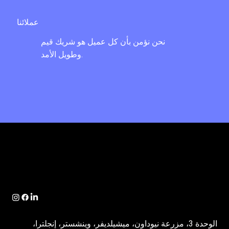
عملائنا
نحن نؤمن بأن كل عميل هو شريك قيم
وطويل الأمد.
الوحدة 3، مزرعة نيوداون، ميشيلديفر، وينشستر، إنجلترا،